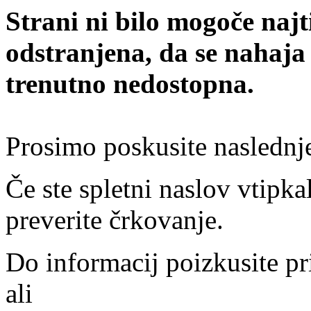
Strani ni bilo mogoče najt
odstranjena, da se nahaja
trenutno nedostopna.
Prosimo poskusite naslednj
Če ste spletni naslov vtipkal
preverite črkovanje.
Do informacij poizkusite pr
ali