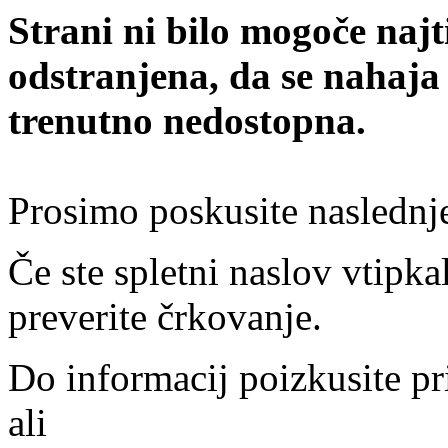
Strani ni bilo mogoče najt
odstranjena, da se nahaja
trenutno nedostopna.
Prosimo poskusite naslednj
Če ste spletni naslov vtipkal
preverite črkovanje.
Do informacij poizkusite pr
ali