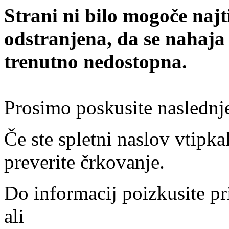
Strani ni bilo mogoče najt
odstranjena, da se nahaja
trenutno nedostopna.
Prosimo poskusite naslednj
Če ste spletni naslov vtipkal
preverite črkovanje.
Do informacij poizkusite pr
ali