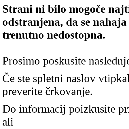
Strani ni bilo mogoče najt
odstranjena, da se nahaja
trenutno nedostopna.
Prosimo poskusite naslednj
Če ste spletni naslov vtipkal
preverite črkovanje.
Do informacij poizkusite pr
ali