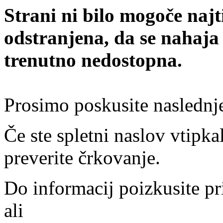
Strani ni bilo mogoče najt
odstranjena, da se nahaja
trenutno nedostopna.
Prosimo poskusite naslednj
Če ste spletni naslov vtipkal
preverite črkovanje.
Do informacij poizkusite pr
ali