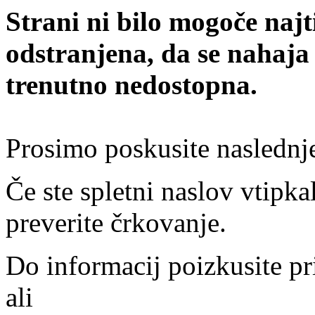
Strani ni bilo mogoče najt
odstranjena, da se nahaja
trenutno nedostopna.
Prosimo poskusite naslednj
Če ste spletni naslov vtipkal
preverite črkovanje.
Do informacij poizkusite pr
ali