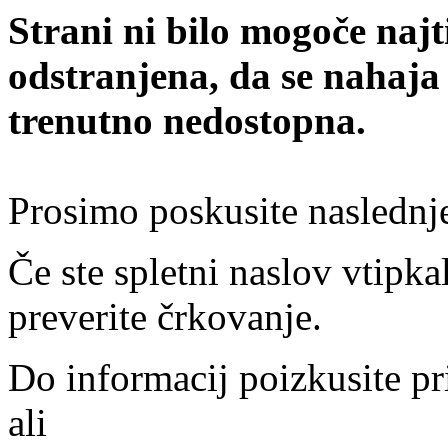
Strani ni bilo mogoče najt
odstranjena, da se nahaja
trenutno nedostopna.
Prosimo poskusite naslednj
Če ste spletni naslov vtipkal
preverite črkovanje.
Do informacij poizkusite pr
ali