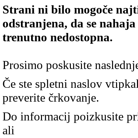
Strani ni bilo mogoče najt
odstranjena, da se nahaja
trenutno nedostopna.
Prosimo poskusite naslednj
Če ste spletni naslov vtipkal
preverite črkovanje.
Do informacij poizkusite pr
ali