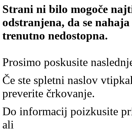
Strani ni bilo mogoče najt
odstranjena, da se nahaja
trenutno nedostopna.
Prosimo poskusite naslednj
Če ste spletni naslov vtipkal
preverite črkovanje.
Do informacij poizkusite pr
ali