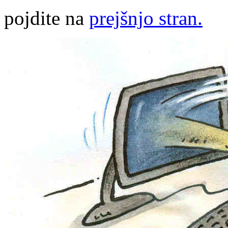
pojdite na
prejšnjo stran.