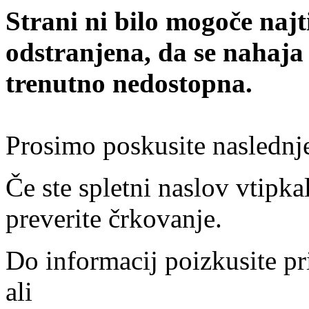
Strani ni bilo mogoče najt
odstranjena, da se nahaja
trenutno nedostopna.
Prosimo poskusite naslednj
Če ste spletni naslov vtipkal
preverite črkovanje.
Do informacij poizkusite pr
ali