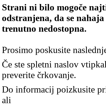
Strani ni bilo mogoče najt
odstranjena, da se nahaja
trenutno nedostopna.
Prosimo poskusite naslednj
Če ste spletni naslov vtipkal
preverite črkovanje.
Do informacij poizkusite pr
ali