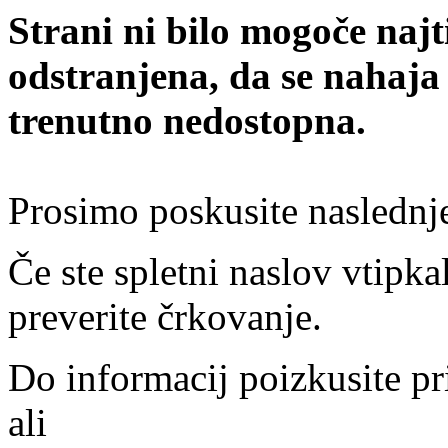
Strani ni bilo mogoče najt
odstranjena, da se nahaja
trenutno nedostopna.
Prosimo poskusite naslednj
Če ste spletni naslov vtipkal
preverite črkovanje.
Do informacij poizkusite pr
ali