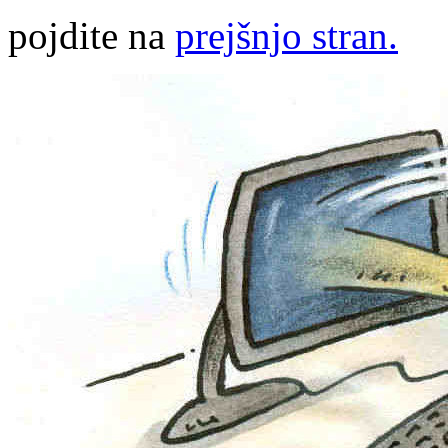
pojdite na
prejšnjo stran.