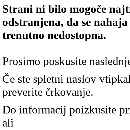
Strani ni bilo mogoče najt
odstranjena, da se nahaja
trenutno nedostopna.
Prosimo poskusite naslednj
Če ste spletni naslov vtipkal
preverite črkovanje.
Do informacij poizkusite pr
ali