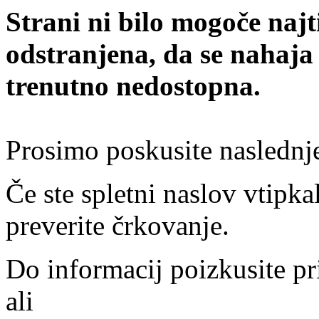
Strani ni bilo mogoče najt
odstranjena, da se nahaja
trenutno nedostopna.
Prosimo poskusite naslednj
Če ste spletni naslov vtipkal
preverite črkovanje.
Do informacij poizkusite pr
ali