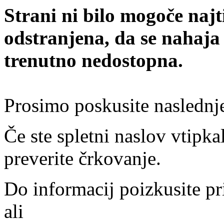
Strani ni bilo mogoče najt
odstranjena, da se nahaja
trenutno nedostopna.
Prosimo poskusite naslednj
Če ste spletni naslov vtipkal
preverite črkovanje.
Do informacij poizkusite pr
ali