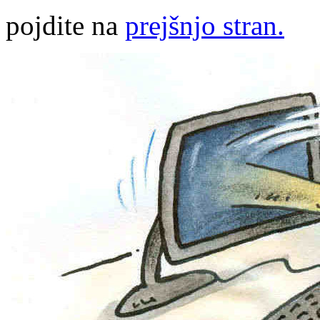
pojdite na
prejšnjo stran.