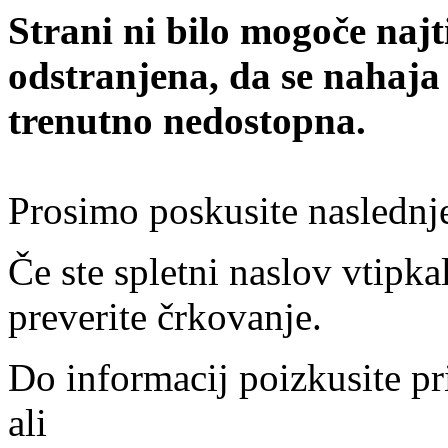
Strani ni bilo mogoče najt
odstranjena, da se nahaja
trenutno nedostopna.
Prosimo poskusite naslednj
Če ste spletni naslov vtipkal
preverite črkovanje.
Do informacij poizkusite pr
ali