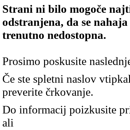
Strani ni bilo mogoče najt
odstranjena, da se nahaja
trenutno nedostopna.
Prosimo poskusite naslednj
Če ste spletni naslov vtipkal
preverite črkovanje.
Do informacij poizkusite pr
ali