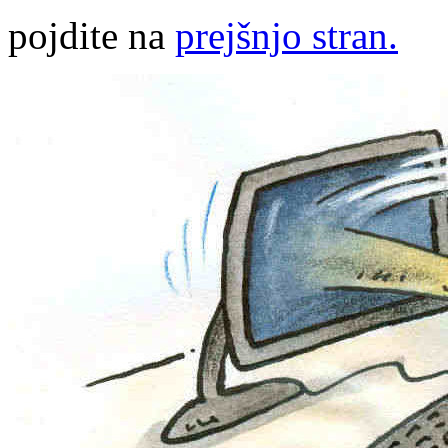
pojdite na
prejšnjo stran.