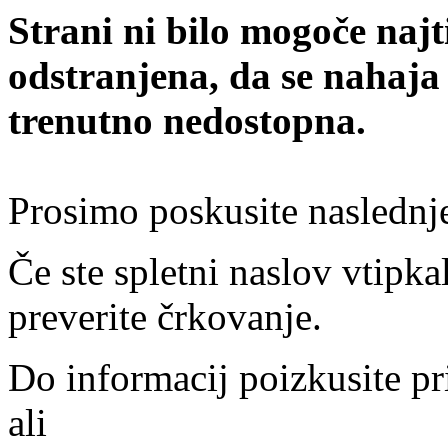
Strani ni bilo mogoče najt
odstranjena, da se nahaja
trenutno nedostopna.
Prosimo poskusite naslednj
Če ste spletni naslov vtipkal
preverite črkovanje.
Do informacij poizkusite pr
ali