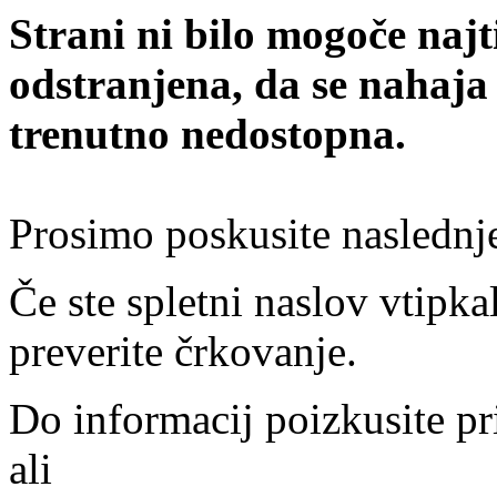
Strani ni bilo mogoče najt
odstranjena, da se nahaja
trenutno nedostopna.
Prosimo poskusite naslednj
Če ste spletni naslov vtipkal
preverite črkovanje.
Do informacij poizkusite pr
ali