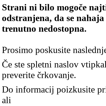
Strani ni bilo mogoče najt
odstranjena, da se nahaja
trenutno nedostopna.
Prosimo poskusite naslednj
Če ste spletni naslov vtipkal
preverite črkovanje.
Do informacij poizkusite pr
ali