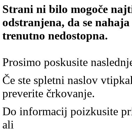
Strani ni bilo mogoče najt
odstranjena, da se nahaja
trenutno nedostopna.
Prosimo poskusite naslednj
Če ste spletni naslov vtipkal
preverite črkovanje.
Do informacij poizkusite pr
ali