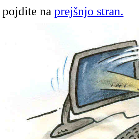
pojdite na
prejšnjo stran.