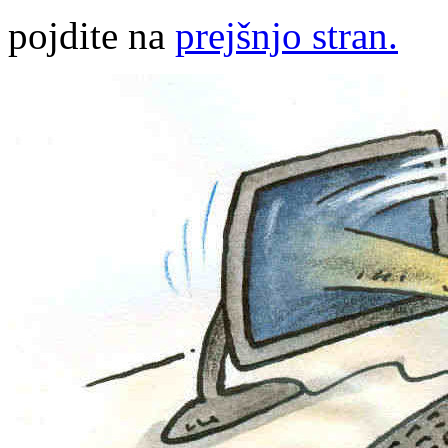
pojdite na
prejšnjo stran.