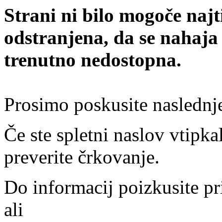
Strani ni bilo mogoče najt
odstranjena, da se nahaja
trenutno nedostopna.
Prosimo poskusite naslednj
Če ste spletni naslov vtipkal
preverite črkovanje.
Do informacij poizkusite pr
ali