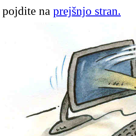
pojdite na
prejšnjo stran.