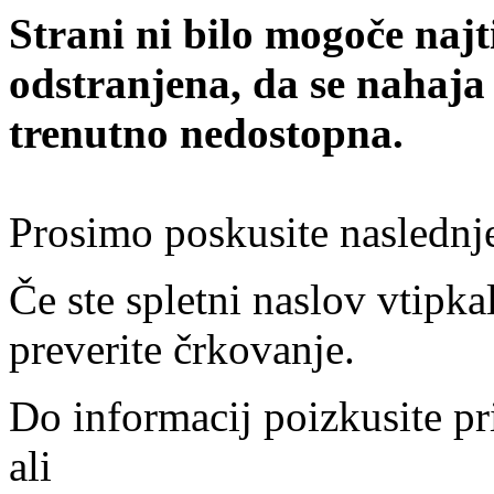
Strani ni bilo mogoče najt
odstranjena, da se nahaja
trenutno nedostopna.
Prosimo poskusite naslednj
Če ste spletni naslov vtipkal
preverite črkovanje.
Do informacij poizkusite pr
ali