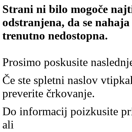
Strani ni bilo mogoče najt
odstranjena, da se nahaja
trenutno nedostopna.
Prosimo poskusite naslednj
Če ste spletni naslov vtipkal
preverite črkovanje.
Do informacij poizkusite pr
ali