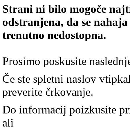
Strani ni bilo mogoče najt
odstranjena, da se nahaja
trenutno nedostopna.
Prosimo poskusite naslednj
Če ste spletni naslov vtipkal
preverite črkovanje.
Do informacij poizkusite pr
ali