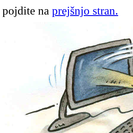
pojdite na
prejšnjo stran.