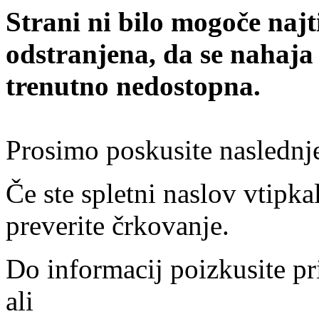
Strani ni bilo mogoče najt
odstranjena, da se nahaja
trenutno nedostopna.
Prosimo poskusite naslednj
Če ste spletni naslov vtipkal
preverite črkovanje.
Do informacij poizkusite pr
ali