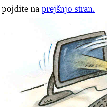
pojdite na
prejšnjo stran.