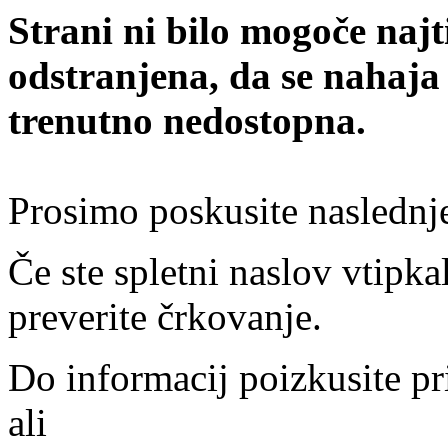
Strani ni bilo mogoče najt
odstranjena, da se nahaja
trenutno nedostopna.
Prosimo poskusite naslednj
Če ste spletni naslov vtipkal
preverite črkovanje.
Do informacij poizkusite pr
ali