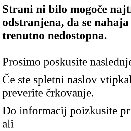
Strani ni bilo mogoče najt
odstranjena, da se nahaja
trenutno nedostopna.
Prosimo poskusite naslednj
Če ste spletni naslov vtipkal
preverite črkovanje.
Do informacij poizkusite pr
ali