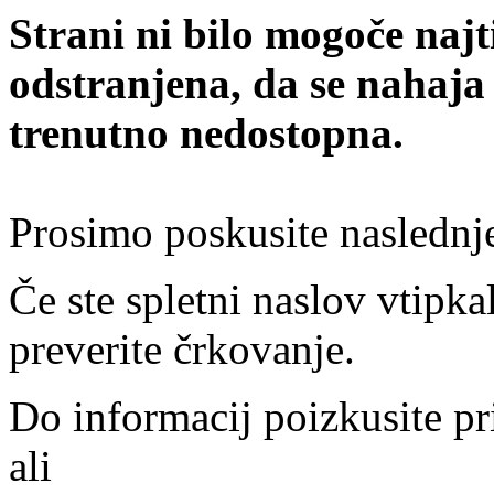
Strani ni bilo mogoče najt
odstranjena, da se nahaja
trenutno nedostopna.
Prosimo poskusite naslednj
Če ste spletni naslov vtipkal
preverite črkovanje.
Do informacij poizkusite pr
ali