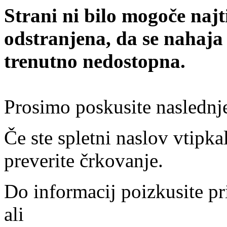
Strani ni bilo mogoče najt
odstranjena, da se nahaja
trenutno nedostopna.
Prosimo poskusite naslednj
Če ste spletni naslov vtipkal
preverite črkovanje.
Do informacij poizkusite pr
ali