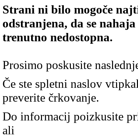
Strani ni bilo mogoče najt
odstranjena, da se nahaja
trenutno nedostopna.
Prosimo poskusite naslednj
Če ste spletni naslov vtipkal
preverite črkovanje.
Do informacij poizkusite pr
ali