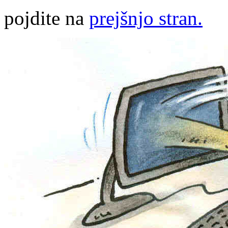
pojdite na
prejšnjo stran.