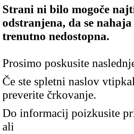
Strani ni bilo mogoče najt
odstranjena, da se nahaja
trenutno nedostopna.
Prosimo poskusite naslednj
Če ste spletni naslov vtipkal
preverite črkovanje.
Do informacij poizkusite pr
ali