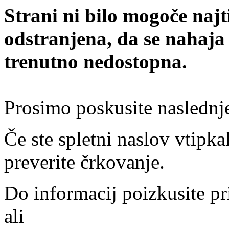
Strani ni bilo mogoče najt
odstranjena, da se nahaja
trenutno nedostopna.
Prosimo poskusite naslednj
Če ste spletni naslov vtipkal
preverite črkovanje.
Do informacij poizkusite pr
ali