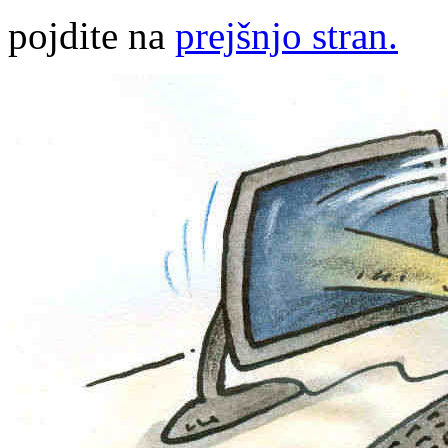
pojdite na
prejšnjo stran.