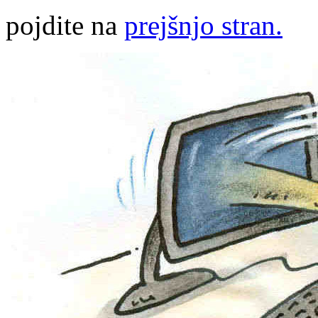
pojdite na
prejšnjo stran.