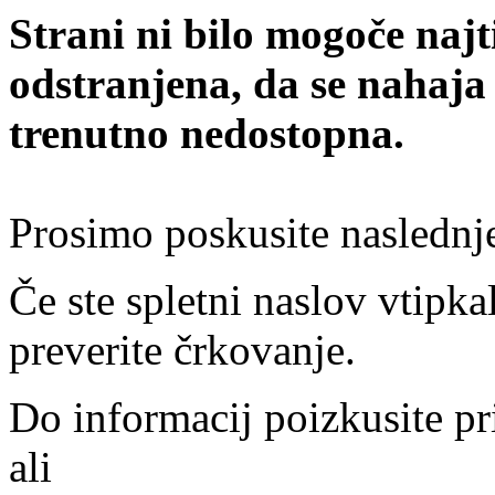
Strani ni bilo mogoče najt
odstranjena, da se nahaja
trenutno nedostopna.
Prosimo poskusite naslednj
Če ste spletni naslov vtipkal
preverite črkovanje.
Do informacij poizkusite pr
ali