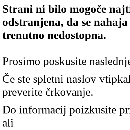
Strani ni bilo mogoče najt
odstranjena, da se nahaja
trenutno nedostopna.
Prosimo poskusite naslednj
Če ste spletni naslov vtipkal
preverite črkovanje.
Do informacij poizkusite pr
ali