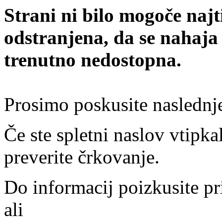
Strani ni bilo mogoče najt
odstranjena, da se nahaja
trenutno nedostopna.
Prosimo poskusite naslednj
Če ste spletni naslov vtipkal
preverite črkovanje.
Do informacij poizkusite pr
ali