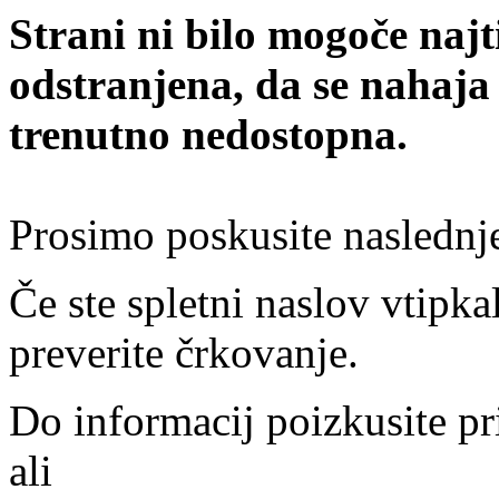
Strani ni bilo mogoče najt
odstranjena, da se nahaja
trenutno nedostopna.
Prosimo poskusite naslednj
Če ste spletni naslov vtipkal
preverite črkovanje.
Do informacij poizkusite pr
ali