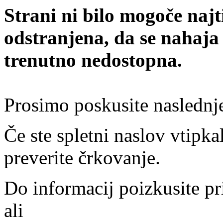
Strani ni bilo mogoče najt
odstranjena, da se nahaja
trenutno nedostopna.
Prosimo poskusite naslednj
Če ste spletni naslov vtipkal
preverite črkovanje.
Do informacij poizkusite pr
ali