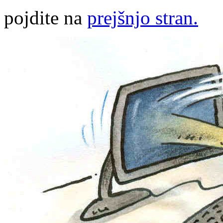
pojdite na
prejšnjo stran.