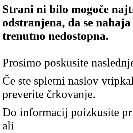
Strani ni bilo mogoče najt
odstranjena, da se nahaja
trenutno nedostopna.
Prosimo poskusite naslednj
Če ste spletni naslov vtipkal
preverite črkovanje.
Do informacij poizkusite pr
ali