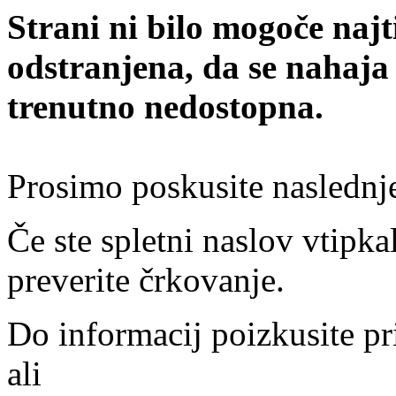
Strani ni bilo mogoče najt
odstranjena, da se nahaja
trenutno nedostopna.
Prosimo poskusite naslednj
Če ste spletni naslov vtipkal
preverite črkovanje.
Do informacij poizkusite pr
ali