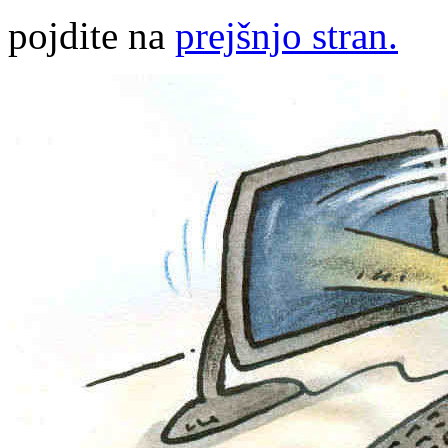
pojdite na
prejšnjo stran.