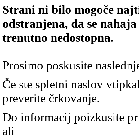
Strani ni bilo mogoče najt
odstranjena, da se nahaja
trenutno nedostopna.
Prosimo poskusite naslednj
Če ste spletni naslov vtipkal
preverite črkovanje.
Do informacij poizkusite pr
ali