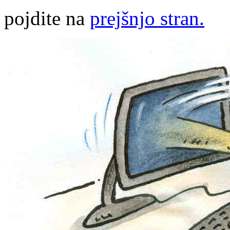
pojdite na
prejšnjo stran.