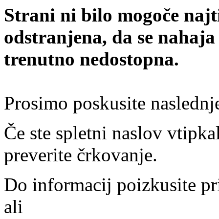
Strani ni bilo mogoče najt
odstranjena, da se nahaja
trenutno nedostopna.
Prosimo poskusite naslednj
Če ste spletni naslov vtipkal
preverite črkovanje.
Do informacij poizkusite pr
ali