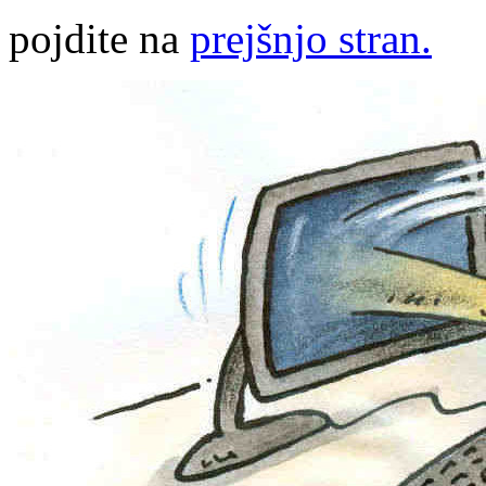
pojdite na
prejšnjo stran.