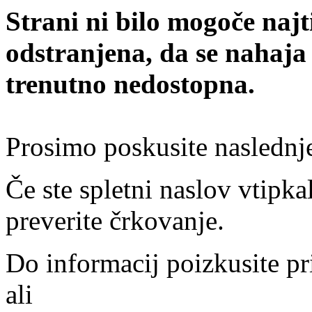
Strani ni bilo mogoče najt
odstranjena, da se nahaja
trenutno nedostopna.
Prosimo poskusite naslednj
Če ste spletni naslov vtipkal
preverite črkovanje.
Do informacij poizkusite pr
ali