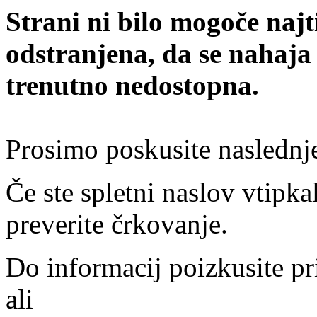
Strani ni bilo mogoče najt
odstranjena, da se nahaja
trenutno nedostopna.
Prosimo poskusite naslednj
Če ste spletni naslov vtipkal
preverite črkovanje.
Do informacij poizkusite pr
ali