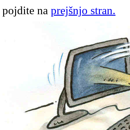
pojdite na
prejšnjo stran.