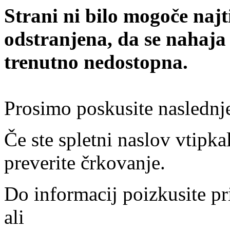
Strani ni bilo mogoče najt
odstranjena, da se nahaja
trenutno nedostopna.
Prosimo poskusite naslednj
Če ste spletni naslov vtipkal
preverite črkovanje.
Do informacij poizkusite pr
ali