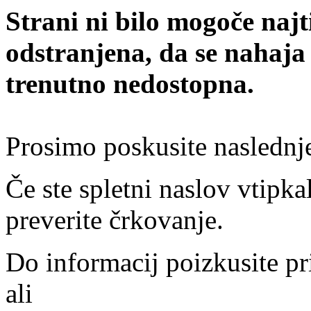
Strani ni bilo mogoče najt
odstranjena, da se nahaja
trenutno nedostopna.
Prosimo poskusite naslednj
Če ste spletni naslov vtipkal
preverite črkovanje.
Do informacij poizkusite pr
ali