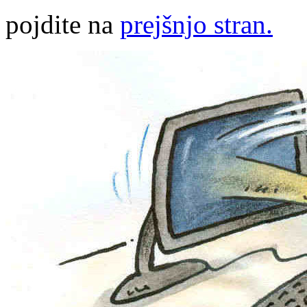
pojdite na
prejšnjo stran.