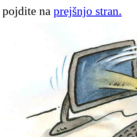
pojdite na
prejšnjo stran.