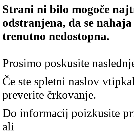
Strani ni bilo mogoče najt
odstranjena, da se nahaja
trenutno nedostopna.
Prosimo poskusite naslednj
Če ste spletni naslov vtipkal
preverite črkovanje.
Do informacij poizkusite pr
ali