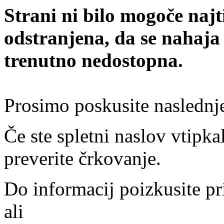
Strani ni bilo mogoče najt
odstranjena, da se nahaja
trenutno nedostopna.
Prosimo poskusite naslednj
Če ste spletni naslov vtipkal
preverite črkovanje.
Do informacij poizkusite pr
ali