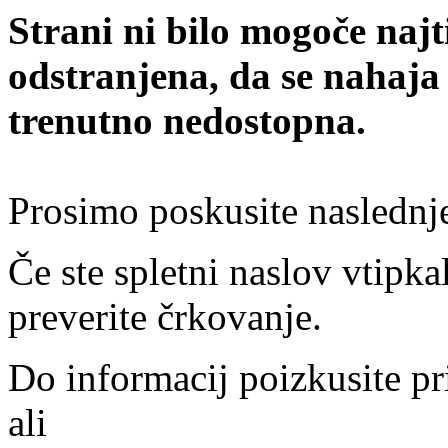
Strani ni bilo mogoče najt
odstranjena, da se nahaja
trenutno nedostopna.
Prosimo poskusite naslednj
Če ste spletni naslov vtipkal
preverite črkovanje.
Do informacij poizkusite pr
ali