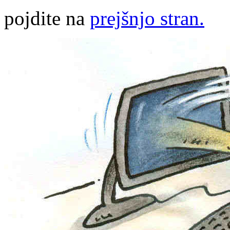
pojdite na
prejšnjo stran.