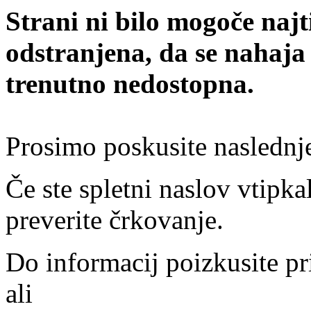
Strani ni bilo mogoče najt
odstranjena, da se nahaja
trenutno nedostopna.
Prosimo poskusite naslednj
Če ste spletni naslov vtipkal
preverite črkovanje.
Do informacij poizkusite pr
ali